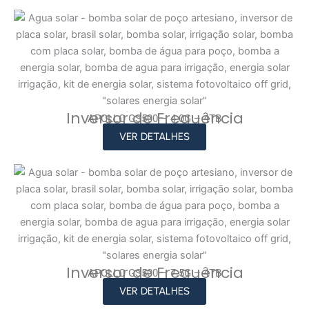
Inversor de Frequência
APOLLO GS500 – 4.0G – 4TB
VER DETALHES
Inversor de Frequência
APOLLO GS500 – 7.5G – 4TB
VER DETALHES