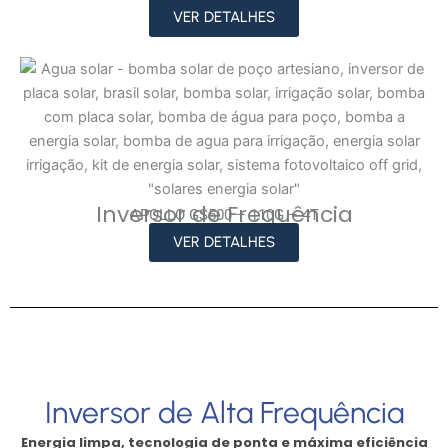
VER DETALHES
Inversor de Frequência
APOLLO GS500 – 110G – 4T
VER DETALHES
Inversor de Alta Frequência
Energia limpa, tecnologia de ponta e máxima eficiência