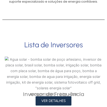
suporte especializado e soluções de energia confiáveis.
Lista de Inversores
Inversor de Frequência
APOLLO GS500 – 2.2G – 2SB
VER DETALHES