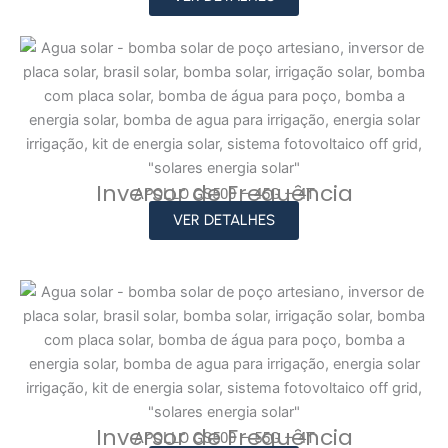
Inversor de Frequência
APOLLO GS500 – 45G – 4T
VER DETALHES
Inversor de Frequência
APOLLO GS500 – 55G – 4T