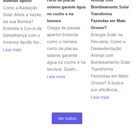
certo de placas
Animal com
Inversor Apollo
solares garante água
Bombeamento Solar
Como a Radiação
no cocho e na
Transforma
Solar Afeta a Vazão
lavoura
Fazendas em Mato
da sua Bomba?
Chega de passar
Grosso?
Entenda a Curva de
aperto! Entenda
Energia Solar na
Semelhança com o
como o número
Pecuária: Como a
Inversor Apollo No...
certo de placas
Dessedentação
Leia mais
solares garante
Animal com
água no cocho e na
Bombeamento Solar
lavoura. Quem...
Transforma
Fazendas em Mato
Leia mais
Grosso? A busca
por eficiência...
Leia mais
Ver todos