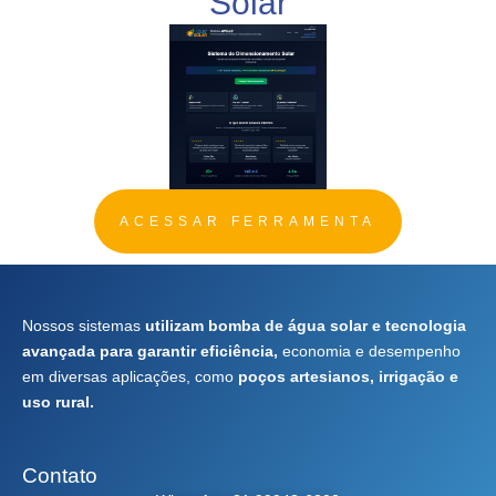
Solar
ACESSAR FERRAMENTA
Nossos sistemas
utilizam bomba de água solar e tecnologia
avançada para garantir eficiência,
economia e desempenho
em diversas aplicações, como
poços artesianos, irrigação e
uso rural.
Contato