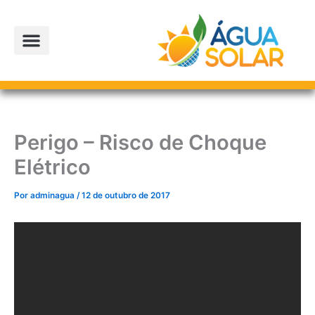
Ir
para
o
conteúdo
A EMPRESA
PROJETOS PARCEIROS
LOJA OFICIAL
Perigo – Risco de Choque
Elétrico
Por
adminagua
/
12 de outubro de 2017