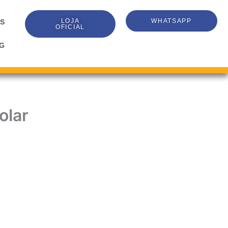
LOJA
WHATSAPP
S
OFICIAL
G
olar