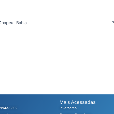
Chapéu- Bahia
P
Mais Acessadas
99943-6802
Inversores