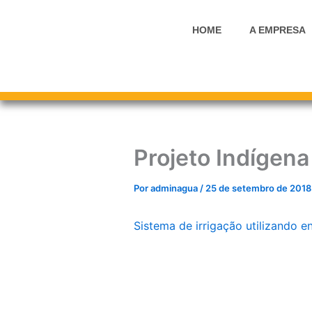
Ir
para
HOME
A EMPRESA
o
conteúdo
Projeto Indígena
Por
adminagua
/
25 de setembro de 2018
Sistema de irrigação utilizando en