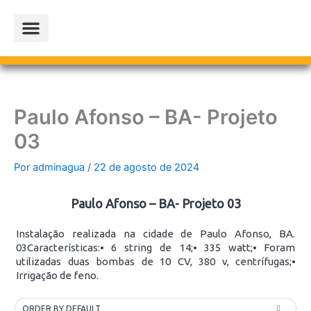
Ir
para
o
conteúdo
PROJETOS PARCEIROS
LOJA OFICIAL
Paulo Afonso – BA- Projeto
03
Por
adminagua
/
22 de agosto de 2024
Paulo Afonso – BA- Projeto 03
Instalação realizada na cidade de Paulo Afonso, BA.
03Características:⦁ 6 string de 14;⦁ 335 watt;⦁ Foram
utilizadas duas bombas de 10 CV, 380 v, centrífugas;⦁
Irrigação de feno.
ORDER BY DEFAULT