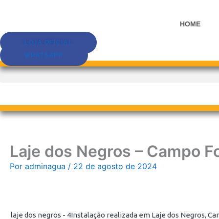
Ir
para
HOME
o
conteúdo
LOJA OFICIAL
WHATSAPP
Laje dos Negros – Campo Fo
Por
adminagua
/
22 de agosto de 2024
laje dos negros - 4Instalação realizada em Laje dos Negros, C