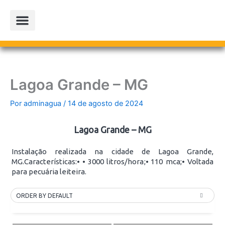
Ir
para
o
conteúdo
PROJETOS PARCEIROS
LOJA OFICIAL
Lagoa Grande – MG
Por
adminagua
/
14 de agosto de 2024
Lagoa Grande – MG
Instalação realizada na cidade de Lagoa Grande,
MG.Características:⦁ ⦁ 3000 litros/hora;⦁ 110 mca;⦁ Voltada
para pecuária leiteira.
ORDER BY DEFAULT