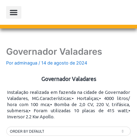
Ir
para
o
conteúdo
PROJETOS PARCEIROS
LOJA OFICIAL
Governador Valadares
Por
adminagua
/
14 de agosto de 2024
Governador Valadares
Instalação realizada em fazenda na cidade de Governador
Valadares, MG.Características:⦁ Hortaliças;⦁ 4000 litros/
hora com 100 mca;⦁ Bomba de 2,0 CV, 220 V, trifásica,
submersa;⦁ Foram utilizadas 10 placas de 415 watt;⦁
Inversor 2.2 Kw Apollo.
ORDER BY DEFAULT