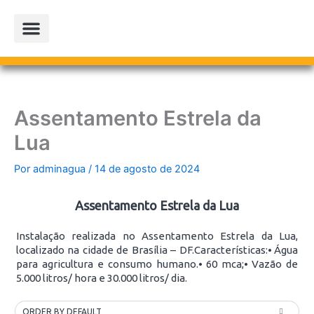
Ir
para
o
conteúdo
PROJETOS PARCEIROS
LOJA OFICIAL
Assentamento Estrela da
Lua
Por
adminagua
/
14 de agosto de 2024
Assentamento Estrela da Lua
Instalação realizada no Assentamento Estrela da Lua,
localizado na cidade de Brasília – DF.Características:⦁ Água
para agricultura e consumo humano.⦁ 60 mca;⦁ Vazão de
5.000 litros/ hora e 30.000 litros/ dia.
ORDER BY DEFAULT