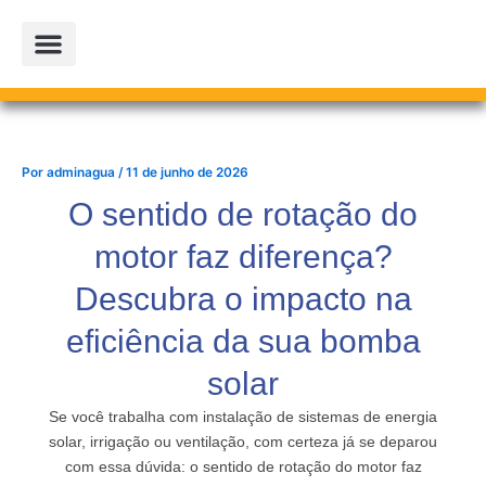
Ir
para
o
conteúdo
PROJETOS PARCEIROS
LOJA OFICIAL
Por
adminagua
/
11 de junho de 2026
O sentido de rotação do
motor faz diferença?
Descubra o impacto na
eficiência da sua bomba
solar
Se você trabalha com instalação de sistemas de energia
solar, irrigação ou ventilação, com certeza já se deparou
com essa dúvida: o sentido de rotação do motor faz