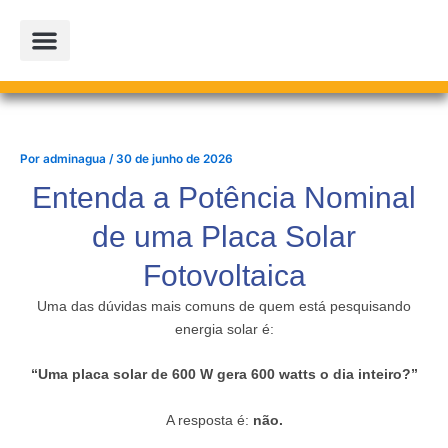
Ir
para
o
conteúdo
PROJETOS PARCEIROS
LOJA OFICIAL
Por
adminagua
/
30 de junho de 2026
Entenda a Potência Nominal
de uma Placa Solar
Fotovoltaica
Uma das dúvidas mais comuns de quem está pesquisando
energia solar é:
“Uma placa solar de 600 W gera 600 watts o dia inteiro?”
A resposta é:
não.