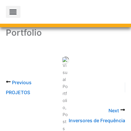
Ir
para
o
conteúdo
Portfolio
PROJETOS PARCEIROS
LOJA OFICIAL
Previous
PROJETOS
Next
Inversores de Frequência