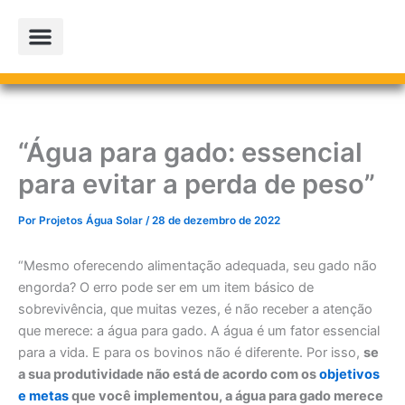
Ir
para
o
conteúdo
PROJETOS PARCEIROS
LOJA OFICIAL
“Água para gado: essencial
para evitar a perda de peso”
Por
Projetos Água Solar
/
28 de dezembro de 2022
“Mesmo oferecendo alimentação adequada, seu gado não
engorda? O erro pode ser em um item básico de
sobrevivência, que muitas vezes, é não receber a atenção
que merece: a água para gado. A água é um fator essencial
para a vida. E para os bovinos não é diferente. Por isso,
se
a sua produtividade não está de acordo com os
objetivos
e metas
que você implementou, a água para gado merece