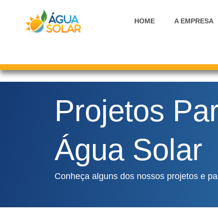
Ir
para
HOME
A EMPRESA
o
conteúdo
Projetos Par
Água Solar
Conheça alguns dos nossos projetos e pa