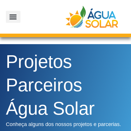
Ir
para
o
conteúdo
PROJETOS PARCEIROS
LOJA OFICIAL
Projetos
Parceiros
Água Solar
Conheça alguns dos nossos projetos e parcerias.