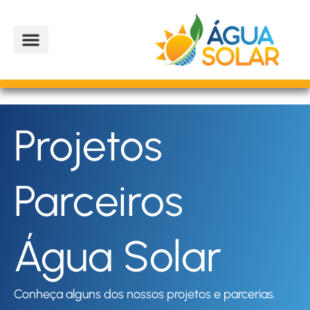
Ir
para
o
conteúdo
A EMPRESA
PROJETOS PARCEIROS
LOJA OFICIAL
Projetos
Parceiros
Água Solar
Conheça alguns dos nossos projetos e parcerias.